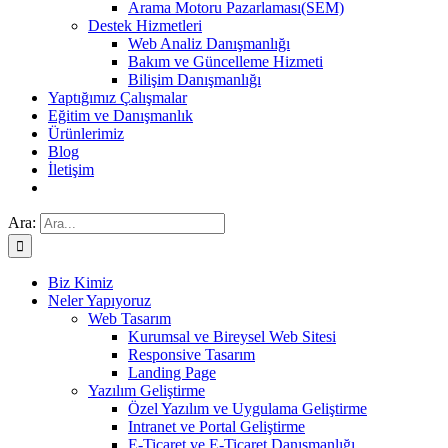
Arama Motoru Pazarlaması(SEM)
Destek Hizmetleri
Web Analiz Danışmanlığı
Bakım ve Güncelleme Hizmeti
Bilişim Danışmanlığı
Yaptığımız Çalışmalar
Eğitim ve Danışmanlık
Ürünlerimiz
Blog
İletişim
Ara:
Biz Kimiz
Neler Yapıyoruz
Web Tasarım
Kurumsal ve Bireysel Web Sitesi
Responsive Tasarım
Landing Page
Yazılım Geliştirme
Özel Yazılım ve Uygulama Geliştirme
Intranet ve Portal Geliştirme
E-Ticaret ve E-Ticaret Danışmanlığı