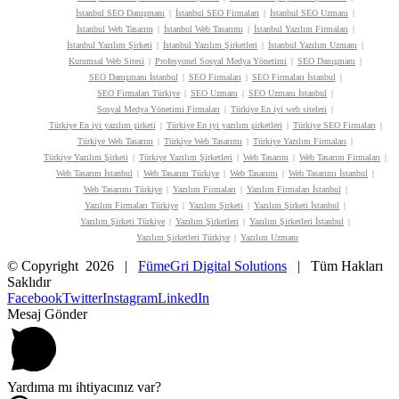
İstanbul SEO Danışmanı
İstanbul SEO Firmaları
İstanbul SEO Uzmanı
İstanbul Web Tasarım
İstanbul Web Tasarımı
İstanbul Yazılım Firmaları
İstanbul Yazılım Şirketi
İstanbul Yazılım Şirketleri
İstanbul Yazılım Uzmanı
Kurumsal Web Sitesi
Profesyonel Sosyal Medya Yönetimi
SEO Danışmanı
SEO Danışmanı İstanbul
SEO Firmaları
SEO Firmaları İstanbul
SEO Firmaları Türkiye
SEO Uzmanı
SEO Uzmanı İstanbul
Sosyal Medya Yönetimi Firmaları
Türkiye En iyi web siteleri
Türkiye En iyi yazılım şirketi
Türkiye En iyi yazılım şirketleri
Türkiye SEO Firmaları
Türkiye Web Tasarım
Türkiye Web Tasarımı
Türkiye Yazılım Firmaları
Türkiye Yazılım Şirketi
Türkiye Yazılım Şirketleri
Web Tasarım
Web Tasarım Firmaları
Web Tasarım İstanbul
Web Tasarım Türkiye
Web Tasarımı
Web Tasarımı İstanbul
Web Tasarımı Türkiye
Yazılım Firmaları
Yazılım Firmaları İstanbul
Yazılım Firmaları Türkiye
Yazılım Şirketi
Yazılım Şirketi İstanbul
Yazılım Şirketi Türkiye
Yazılım Şirketleri
Yazılım Şirketleri İstanbul
Yazılım Şirketleri Türkiye
Yazılım Uzmanı
© Copyright
2026 |
FümeGri Digital Solutions
| Tüm Hakları
Saklıdır
Facebook
Twitter
Instagram
LinkedIn
Mesaj Gönder
Yardıma mı ihtiyacınız var?