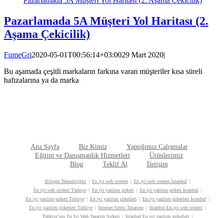
Pazarlamada 5A Müşteri Yol Haritası (2. Aşama Çekicilik)
Pazarlamada 5A Müşteri Yol Haritası (2.
Aşama Çekicilik)
FumeGri
2020-05-01T00:56:14+03:00
29 Mart 2020
|
Bu aşamada çeşitli markaların farkına varan müşteriler kısa süreli
hafızalarına ya da marka
Ana Sayfa
Biz Kimiz
Yaptığımız Çalışmalar
Eğitim ve Danışmanlık Hizmetleri
Ürünlerimiz
Blog
Teklif Al
İletişim
Bilişim Teknolojileri
En iyi web siteleri
En iyi web siteleri İstanbul
En iyi web siteleri Türkiye
En iyi yazılım şirketi
En iyi yazılım şirketi İstanbul
En iyi yazılım şirketi Türkiye
En iyi yazılım şirketleri
En iyi yazılım şirketleri İstanbul
En iyi yazılım şirketleri Türkiye
İnternet Sitesi Tasarımı
İstanbul En iyi web siteleri
Türkiye’nin En İyi Web Tasarım Şirketi
İstanbul En iyi yazılım şirketleri