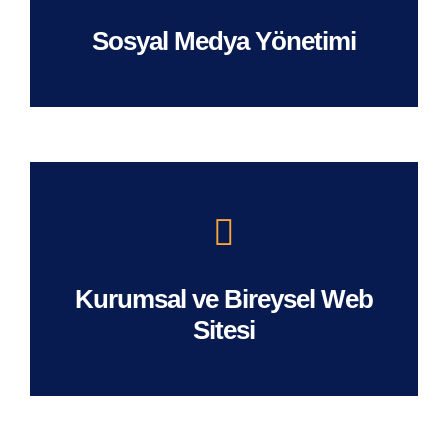
Sosyal Medya Yönetimi
Kurumsal ve Bireysel Web
Ana Sayfa
Biz Kimiz
Yaptığımız Çalışmalar
Sitesi
Eğitim ve Danışmanlık Hizmetleri
Ürünlerimiz
Blog
Teklif Al
İletişim