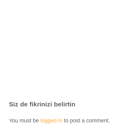
Türkiye Yazılım Firmaları
Türkiye Yazılım Şirketi
Türkiye Yazılım Şirketleri
Web Tasarım
Web Tasarım Firmaları
Web Tasarım İstanbul
Web Tasarım Türkiye
Web Tasarımı
Web Tasarımı İstanbul
Web Tasarımı Türkiye
Yazılım Firmaları
Yazılım Firmaları İstanbul
Yazılım Firmaları Türkiye
Yazılım Şirketi
Yazılım Şirketi İstanbul
Yazılım Şirketi Türkiye
Yazılım Şirketleri
Yazılım Şirketleri İstanbul
Yazılım Şirketleri Türkiye
Yazılım Uzmanı
Siz de fikrinizi belirtin
© Copyright
2026 |
FümeGri Digital Solutions
| Tüm Hakları
You must be
logged in
to post a comment.
Saklıdır