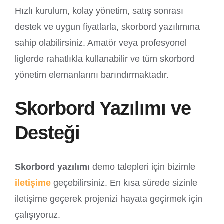
Hızlı kurulum, kolay yönetim, satış sonrası
destek ve uygun fiyatlarla, skorbord yazılımına
sahip olabilirsiniz. Amatör veya profesyonel
liglerde rahatlıkla kullanabilir ve tüm skorbord
yönetim elemanlarını barındırmaktadır.
Skorbord Yazılımı ve
Desteği
Ana Sayfa
Biz Kimiz
Yaptığımız Çalışmalar
Eğitim ve Danışmanlık Hizmetleri
Ürünlerimiz
Blog
Teklif Al
İletişim
Skorbord yazılımı
demo talepleri için bizimle
iletişime
geçebilirsiniz. En kısa sürede sizinle
iletişime geçerek projenizi hayata geçirmek için
Bilişim Teknolojileri
En iyi web siteleri
En iyi web siteleri İstanbul
çalışıyoruz.
En iyi web siteleri Türkiye
En iyi yazılım şirketi
En iyi yazılım şirketi İstanbul