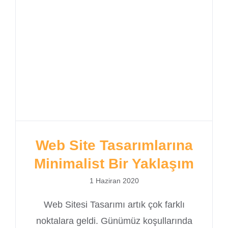
Türkiye En iyi yazılım şirketi
Türkiye En iyi yazılım şirketleri
Türkiye SEO Firmaları
Türkiye Web Tasarım
Türkiye Web Tasarımı
Türkiye Yazılım Firmaları
Türkiye Yazılım Şirketi
Türkiye Yazılım Şirketleri
Web Tasarım
Web Tasarım Firmaları
Web Tasarım İstanbul
Web Tasarım Türkiye
Web Tasarımı
Web Tasarımı İstanbul
Web Tasarımı Türkiye
Yazılım Firmaları
Yazılım Firmaları İstanbul
Yazılım Firmaları Türkiye
Yazılım Şirketi
Yazılım Şirketi İstanbul
Yazılım Şirketi Türkiye
Yazılım Şirketleri
Yazılım Şirketleri İstanbul
Web Site Tasarımlarına
Yazılım Şirketleri Türkiye
Yazılım Uzmanı
Minimalist Bir Yaklaşım
1 Haziran 2020
Web Sitesi Tasarımı artık çok farklı
noktalara geldi. Günümüz koşullarında
© Copyright
2026 |
FümeGri Digital Solutions
| Tüm Hakları