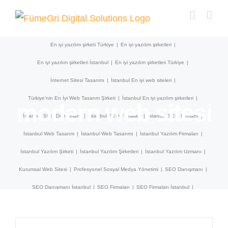
Skip
Bilişim Teknolojileri
En iyi web siteleri
En iyi web siteleri İstanbul
to
En iyi web siteleri Türkiye
En iyi yazılım şirketi
En iyi yazılım şirketi İstanbul
content
En iyi yazılım şirketi Türkiye
En iyi yazılım şirketleri
En iyi yazılım şirketleri İstanbul
En iyi yazılım şirketleri Türkiye
İnternet Sitesi Tasarımı
İstanbul En iyi web siteleri
Türkiye’nin En İyi Web Tasarım Şirketi
İstanbul En iyi yazılım şirketleri
modern web sitesi
İstanbul SEO Danışmanı
İstanbul SEO Firmaları
İstanbul SEO Uzmanı
İstanbul Web Tasarım
İstanbul Web Tasarımı
İstanbul Yazılım Firmaları
İstanbul Yazılım Şirketi
İstanbul Yazılım Şirketleri
İstanbul Yazılım Uzmanı
Kurumsal Web Sitesi
Profesyonel Sosyal Medya Yönetimi
SEO Danışmanı
SEO Danışmanı İstanbul
SEO Firmaları
SEO Firmaları İstanbul
SEO Firmaları Türkiye
SEO Uzmanı
SEO Uzmanı İstanbul
Sosyal Medya Yönetimi Firmaları
Türkiye En iyi web siteleri