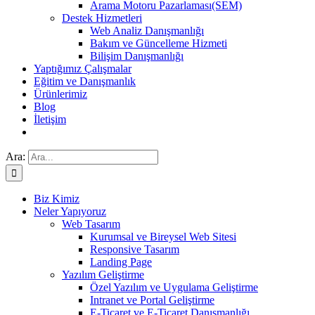
Arama Motoru Pazarlaması(SEM)
Destek Hizmetleri
Web Analiz Danışmanlığı
Bakım ve Güncelleme Hizmeti
Bilişim Danışmanlığı
Yaptığımız Çalışmalar
Eğitim ve Danışmanlık
Ürünlerimiz
Blog
İletişim
Ara:
Biz Kimiz
Neler Yapıyoruz
Web Tasarım
Kurumsal ve Bireysel Web Sitesi
Responsive Tasarım
Landing Page
Yazılım Geliştirme
Özel Yazılım ve Uygulama Geliştirme
Intranet ve Portal Geliştirme
E-Ticaret ve E-Ticaret Danışmanlığı