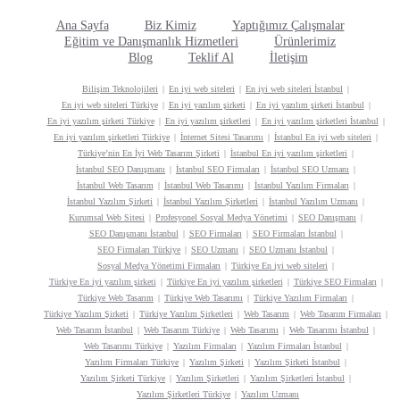
Ana Sayfa
Biz Kimiz
Yaptığımız Çalışmalar
Eğitim ve Danışmanlık Hizmetleri
Ürünlerimiz
Blog
Teklif Al
İletişim
Bilişim Teknolojileri
En iyi web siteleri
En iyi web siteleri İstanbul
En iyi web siteleri Türkiye
En iyi yazılım şirketi
En iyi yazılım şirketi İstanbul
En iyi yazılım şirketi Türkiye
En iyi yazılım şirketleri
En iyi yazılım şirketleri İstanbul
En iyi yazılım şirketleri Türkiye
İnternet Sitesi Tasarımı
İstanbul En iyi web siteleri
Türkiye’nin En İyi Web Tasarım Şirketi
İstanbul En iyi yazılım şirketleri
İstanbul SEO Danışmanı
İstanbul SEO Firmaları
İstanbul SEO Uzmanı
İstanbul Web Tasarım
İstanbul Web Tasarımı
İstanbul Yazılım Firmaları
İstanbul Yazılım Şirketi
İstanbul Yazılım Şirketleri
İstanbul Yazılım Uzmanı
Kurumsal Web Sitesi
Profesyonel Sosyal Medya Yönetimi
SEO Danışmanı
SEO Danışmanı İstanbul
SEO Firmaları
SEO Firmaları İstanbul
SEO Firmaları Türkiye
SEO Uzmanı
SEO Uzmanı İstanbul
Sosyal Medya Yönetimi Firmaları
Türkiye En iyi web siteleri
Türkiye En iyi yazılım şirketi
Türkiye En iyi yazılım şirketleri
Türkiye SEO Firmaları
Türkiye Web Tasarım
Türkiye Web Tasarımı
Türkiye Yazılım Firmaları
Türkiye Yazılım Şirketi
Türkiye Yazılım Şirketleri
Web Tasarım
Web Tasarım Firmaları
Web Tasarım İstanbul
Web Tasarım Türkiye
Web Tasarımı
Web Tasarımı İstanbul
Web Tasarımı Türkiye
Yazılım Firmaları
Yazılım Firmaları İstanbul
Yazılım Firmaları Türkiye
Yazılım Şirketi
Yazılım Şirketi İstanbul
Yazılım Şirketi Türkiye
Yazılım Şirketleri
Yazılım Şirketleri İstanbul
Yazılım Şirketleri Türkiye
Yazılım Uzmanı